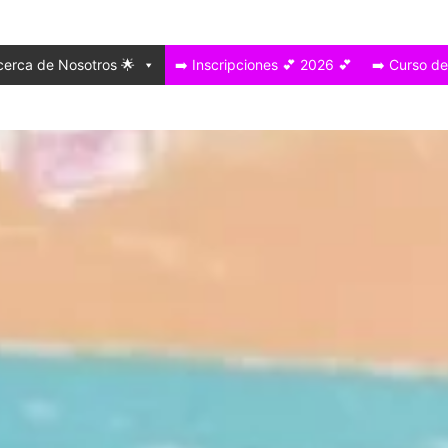
cerca de Nosotros 🌟
➡️ Inscripciones 💕 2026 💕
➡️ Curso d