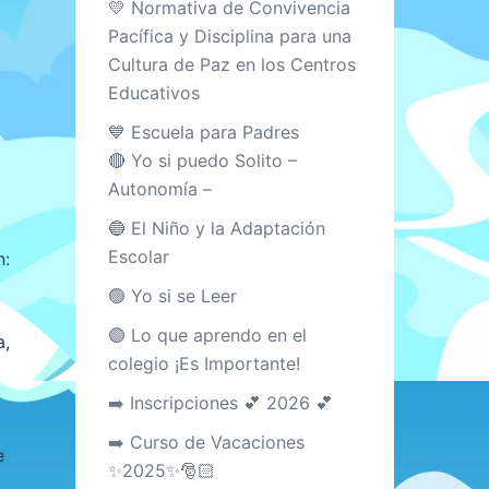
💛 Normativa de Convivencia
Pacífica y Disciplina para una
Cultura de Paz en los Centros
Educativos
💙 Escuela para Padres
🔴 Yo si puedo Solito –
Autonomía –
🔵 El Niño y la Adaptación
Escolar
n:
🟢 Yo si se Leer
🟣 Lo que aprendo en el
a,
colegio ¡Es Importante!
➡️ Inscripciones 💕 2026 💕
➡️ Curso de Vacaciones
e
✨2025✨🎅🏻