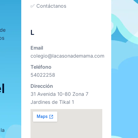
✅ Contáctanos
 de
L
os
Email
colegio@lacasonademama.com
Teléfono
54022258
l
Dirección
31 Avenida 10-80 Zona 7
Jardines de Tikal 1
la