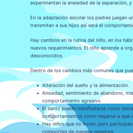
experimentan la ansiedad de la separación, y 
En la adaptación escolar los padres juegan 
transmitan a sus hijos así será el comportami
Hay cambios en la rutina del niño, en los háb
nuevos requerimientos. El niño aprende a org
desconocidos.
Dentro de los cambios más comunes que puede
Alteración del sueño y la alimentación.
Ansiedad, sentimiento de abandono, mi
comportamiento agresivo.
El llanto puede manifestarse como únic
comportamientos como negarse a que lo
Hay niños que no lloran, pero participan
comportan de manera negativa.