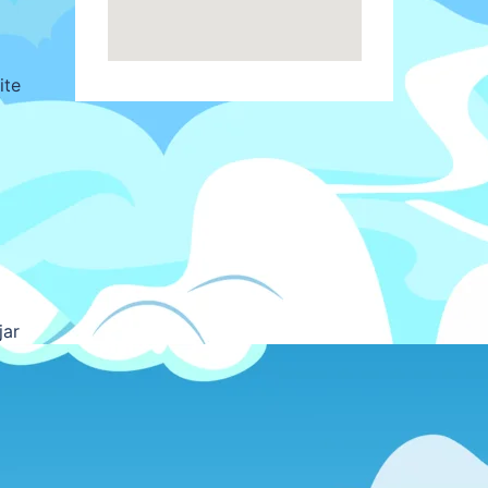
ite
jar