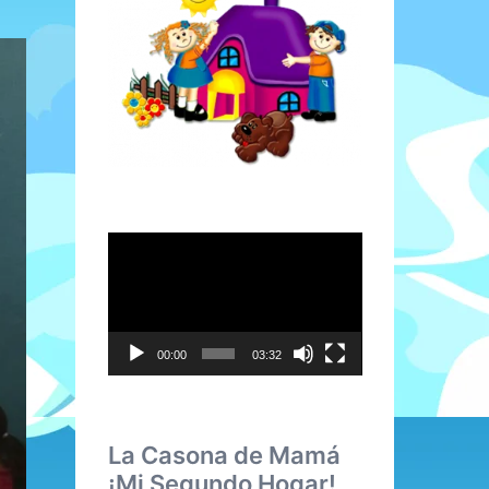
Reproductor
de
vídeo
00:00
03:32
La Casona de Mamá
¡Mi Segundo Hogar!