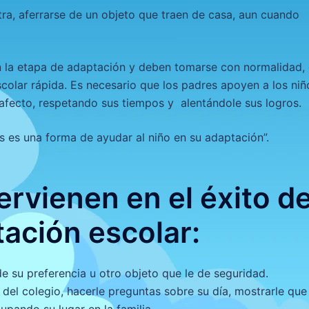
tra, aferrarse de un objeto que traen de casa, aun cuando
 la etapa de adaptación y deben tomarse con normalidad,
colar rápida. Es necesario que los padres apoyen a los niñ
afecto, respetando sus tiempos y alentándole sus logros.
es una forma de ayudar al niño en su adaptación”.
ervienen e
n el éxito de
ación escolar:
 de su preferencia u otro objeto que le de seguridad.
del colegio, hacerle preguntas sobre su día, mostrarle que 