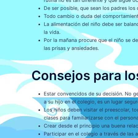
rutina no es tan diferente y que sigue oc
De ser posible, que sean los padres los q
Todo cambio o duda del comportamiento
La alimentación del niño debe ser balan
la vida.
Por la mañana procure que el niño se de
las prisas y ansiedades.
Consejos para lo
Estar convencidos de su decisión. No ge
a su hijo en el colegio, es un lugar seg
Los niños deben visitar el preescolar, t
clases para familiarizarse con el persona
Crear desde el principio una buena relac
Participar en el colegio a través de las 