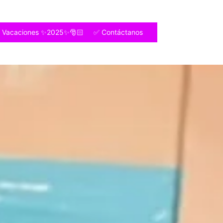
e Vacaciones ✨2025✨🎅🏻
✅ Contáctanos