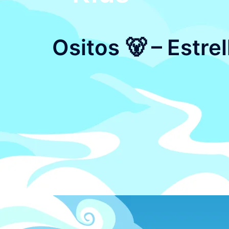
Ositos 🐻 – Estrel