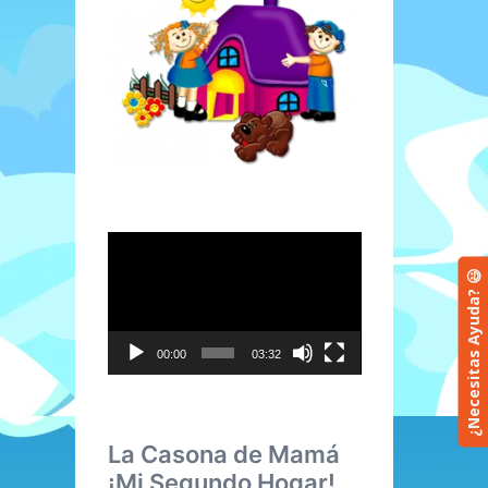
Reproductor
de
¿Necesitas Ayuda? 😃
vídeo
00:00
03:32
La Casona de Mamá
¡Mi Segundo Hogar!