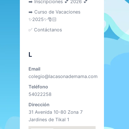
➡️ Inscripciones 💕 2026 💕
➡️ Curso de Vacaciones
✨2025✨🎅🏻
✅ Contáctanos
L
Email
colegio@lacasonademama.com
Teléfono
54022258
Dirección
31 Avenida 10-80 Zona 7
Jardines de Tikal 1