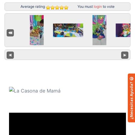
Average rating
You must
login
to vote
¿Necesitas Ayuda? 😃
Reproductor
de
vídeo