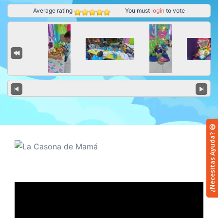
Average rating
You must
login
to vote
¿Necesitas Ayuda? 😃
Reproductor
de
vídeo