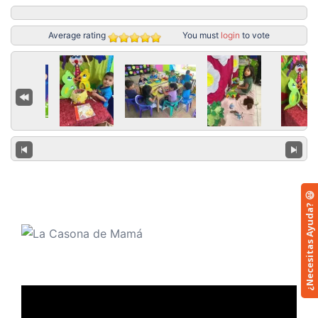
Average rating
You must
login
to vote
¿Necesitas Ayuda? 😃
Reproductor
de