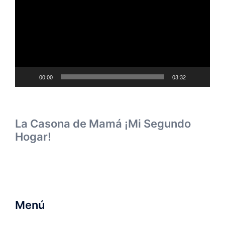
vídeo
00:00
03:32
La Casona de Mamá ¡Mi Segundo
Hogar!
Menú