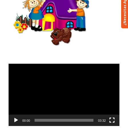
¿Necesitas Ayuda? 😃
Reproductor
de
vídeo
00:00
03:32